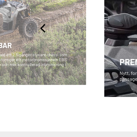
BAR
med ett 2,5 gånger styvare chassi som
PRE
sutom ger ett motorbromssystem EBS
 och mer kontrollerad inbromsning i
Nytt, f
passager