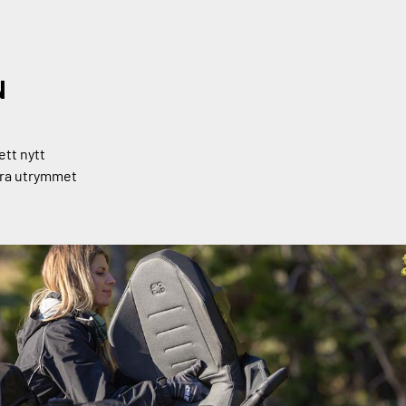
N
ett nytt
tra utrymmet