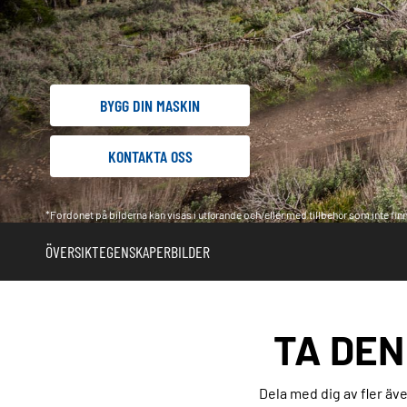
BYGG DIN MASKIN
KONTAKTA OSS
*Fordonet på bilderna kan visas i utförande och/eller med tillbehör som inte finns
ÖVERSIKT
EGENSKAPER
BILDER
TA DEN
Dela med dig av fler ä