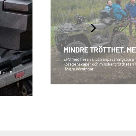
MINDRE TRÖTTHET, M
EPS med flera val och anpassningsbara n
köregenskaper och minskar tröttheten i
längre körningar.
het för