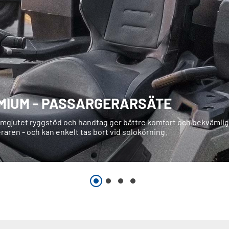
MIUM - PASSARGERARSÄTE
ormgjutet ryggstöd och handtag ger bättre komfort och bekvämlig
aren - och kan enkelt tas bort vid solokörning.