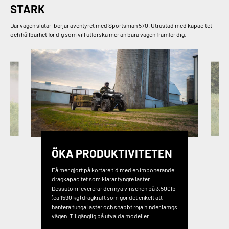
STARK
Där vägen slutar, börjar äventyret med Sportsman 570. Utrustad med kapacitet
och hållbarhet för dig som vill utforska mer än bara vägen framför dig.
ÖKA PRODUKTIVITETEN
Få mer gjort på kortare tid med en imponerande
dragkapacitet som klarar tyngre laster.
Dessutom levererar den nya vinschen på 3,500lb
(ca 1590 kg) dragkraft som gör det enkelt att
hantera tunga laster och snabbt röja hinder lämgs
vägen. Tillgänglig på utvalda modeller.