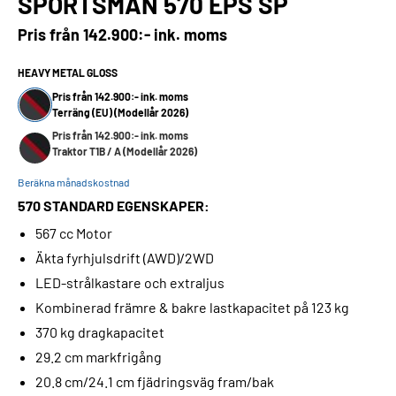
SPORTSMAN 570 EPS SP
Pris från
142.900:- ink. moms
HEAVY METAL GLOSS
Pris från 142.900:- ink. moms
Terräng (EU) (Modellår 2026)
Pris från 142.900:- ink. moms
Traktor T1B / A (Modellår 2026)
Beräkna månadskostnad
570 STANDARD EGENSKAPER:
567 cc Motor
Äkta fyrhjulsdrift (AWD)/2WD
LED-strålkastare och extraljus
Kombinerad främre & bakre lastkapacitet på 123 kg
370 kg dragkapacitet
29.2 cm markfrigång
20.8 cm/24.1 cm fjädringsväg fram/bak