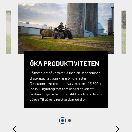
ÖKA PRODUKTIVITETEN
Få mer gjort på kortare tid med en imponerande
dragkapacitet som klarar tyngre laster.
Dessutom levererar den nya vinschen på 3,500lb
(ca 1590 kg) dragkraft som gör det enkelt att
hantera tunga laster och snabbt röja hinder lämgs
vägen. Tillgänglig på utvalda modeller.