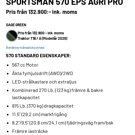
SPORTSMAN 570 EPS AGRI PRO
Pris från
132.900:- ink. moms
SAGE GREEN
Pris från 132.900:- ink. moms
Traktor T1B / A (Modellår 2026)
Beräkna månadskostnad
570 STANDARD EGENSKAPER:
567 cc Motor
Äkta fyrhjulsdrift (AWD)/2WD
LED-strålkastare och extraljus
Kombinerad 270 Lb. (123 kg) främre & bakre
lastkapacitet
815 Lb. (370 kg) dragkapacitet
11.5" (29.2 cm) markfrigång
8.2"/9.5" (20.8 cm/24.1 cm) fjädringsväg fram/bak
Främre lasträcke